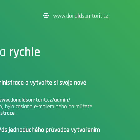
www.donaldson-torit.cz
a
rychle
inistrace a vytvořte si svoje nové
www.donaldson-torit.cz/admin/
lo) bylo zasláno e-mailem nebo ho můžete
strace
.
o Vás jednoduchého průvodce vytvořením