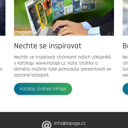
Nechte se inspirovat
B
Nechte se inspirovat stránkami našich zákazníků
Ne
v katalogu www.inpage.cz. Vaše stránky a
st
 a
doménu můžete také jednoduše prezentovat ve
ba
vybrané kategorii.
we
Katalog stránek inPage
info@inpage.cz