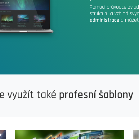
Pomocí průvodce zvlád
strukturu a vzhled sv
administrace
a můžete
 využít také
profesní šablony