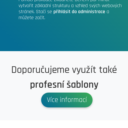
vytvořit základní strukturu a vzhled svých webových
stránek. Stačí se
přihlásit do administrace
a
můžete začít.
Doporučujeme využít také
profesní šablony
Více informací