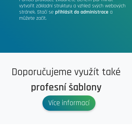
vytvořit základní strukturu a vzhled svých webových
stránek. Stačí se
přihlásit do administrace
a
můžete začít.
Doporučujeme využít také
profesní šablony
Více informací